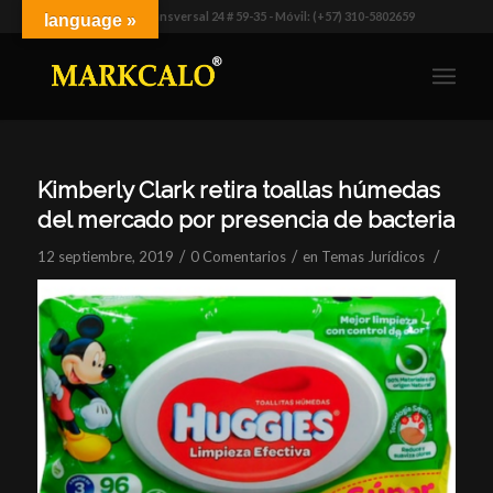
Dirección: Transversal 24 # 59-35 - Móvil: (+57) 310-5802659
language »
Kimberly Clark retira toallas húmedas
del mercado por presencia de bacteria
/
/
/
12 septiembre, 2019
0 Comentarios
en
Temas Jurídicos