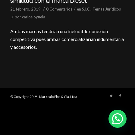
similitud con la marca Diesel.
/
/
21 febrero, 2019
0 Comentarios
en
S.I.C.
,
Temas Jurídicos
/
por
carlos oyuela
Ambas marcas tendrían una ineludible conexión
competitiva pues ambas comercializarían indumentaria
y accesorios.
© Copyright 2019 - Markcalo Phe & Cia. Ltda